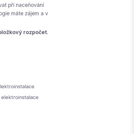
ovat při naceňování
logie máte zájem a v
oložkový rozpočet
.
ektroinstalace
elektroinstalace