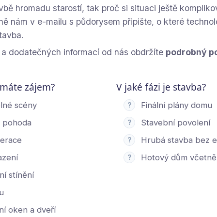
vbě hromadu starostí, tak proč si situaci ještě komplik
ně nám v e-mailu s půdorysem připište, o které techno
stavba.
a dodatečných informací od nás obdržíte
podrobný p
 máte zájem?
V jaké fázi je stavba?
elné scény
Finální plány domu
?
á pohoda
Stavební povolení
?
perace
Hrubá stavba bez el
?
azení
Hotový dům včetně 
?
í stínění
u
í oken a dveří