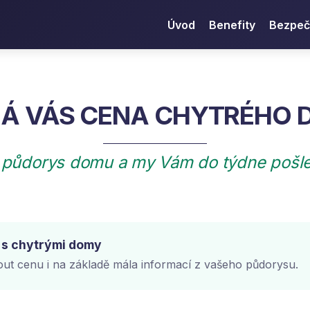
Úvod
Benefity
Bezpeč
MÁ VÁS CENA CHYTRÉHO 
 půdorys domu a my Vám do týdne pošl
í s chytrými domy
t cenu i na základě mála informací z vašeho půdorysu.