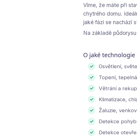
Víme, že máte při sta
chytrého domu. Ideál
jaké fázi se nachází 
Na základě půdorysu 
O jaké technologie
Osvětlení, svět
✓
Topení, tepeln
✓
Větrání a reku
✓
Klimatizace, chl
✓
Žaluzie, venkovn
✓
Detekce pohyb
✓
Detekce otevřen
✓